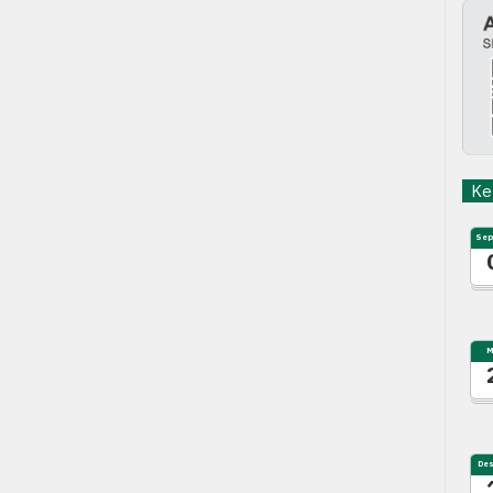
Keg
Sep
M
De