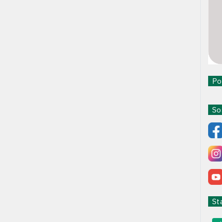
Pol
Sos
Sta