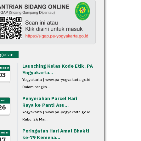
iatan
Launching Kelas Kode Etik, PA
tember
Yogyakarta...
03
Yogyakarta | www.pa-yogyakarta.go.id
Dalam rangka...
Penyerahan Parcel Hari
aret
Raya ke Panti Asu...
26
Yogyakarta | www.pa-yogyakarta.go.id
Rabu, 26 Mar...
Peringatan Hari Amal Bhakti
sember
ke-79 Kemena...
17