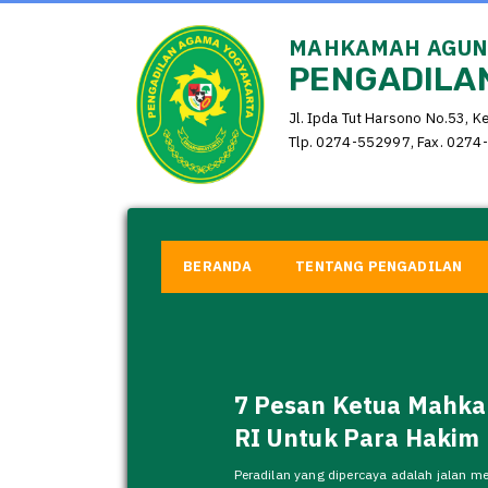
MAHKAMAH AGUNG
PENGADILAN
Jl. Ipda Tut Harsono No.53, K
Tlp. 0274-552997, Fax. 0274-
BERANDA
TENTANG PENGADILAN
7 Pesan Ketua Mahk
RI Untuk Para Hakim
Peradilan yang dipercaya adalah jalan me