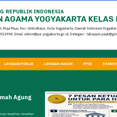
 REPUBLIK INDONESIA
 AGAMA YOGYAKARTA KELAS 
el, Muja Muju, Kec. Umbulharjo, Kota Yogyakarta, Daerah Istimewa Yogyaka
552998, Email. admin@pa-yogyakarta.go.id, Delegasi : tabayyun.payk@gm
LAYANAN PUBLIK
LAYANAN HUKUM
PPID
TRANSP
amah Agung
nuju keadilan, keadilan