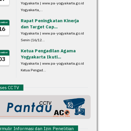
Yogyakarta | www.pa-yogyakarta.go.id
Yogyakarta,...
Rapat Peningkatan Kinerja
sember
dan Target Cap...
16
Yogyakarta | www.pa-yogyakarta.go.id
Senin (16/12...
Ketua Pengadilan Agama
sember
Yogyakarta Ikuti...
03
Yogyakarta | www.pa-yogyakarta.go.id
Ketua Pengad...
es CCTV
mulir Informasi dan Izin Penelitian