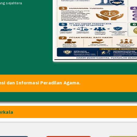
ang sejahtera
nformasi Peradilan Agama.
erkala