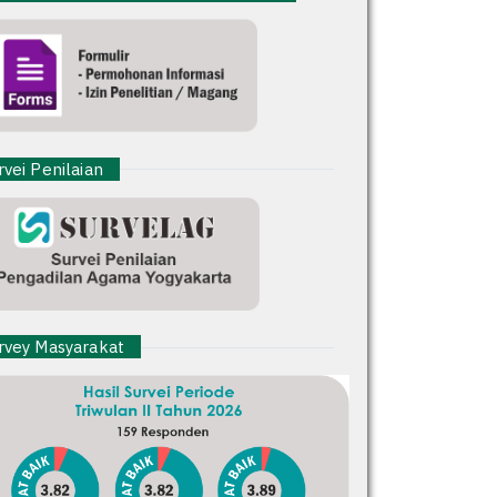
vei Penilaian
vey Masyarakat