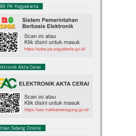
E PA Yogyakarta
ktronik Akta Cerai
rian Sidang Online