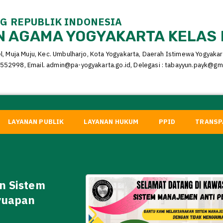
 REPUBLIK INDONESIA
 AGAMA YOGYAKARTA KELAS 
el, Muja Muju, Kec. Umbulharjo, Kota Yogyakarta, Daerah Istimewa Yogyaka
552998, Email. admin@pa-yogyakarta.go.id, Delegasi : tabayyun.payk@gm
LAYANAN PUBLIK
LAYANAN HUKUM
PPID
TRANSP
n Sistem
yuapan