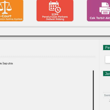
Pen
ya Saputra
Jam
Sen