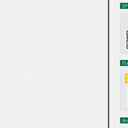
SPB
Ele
Ant