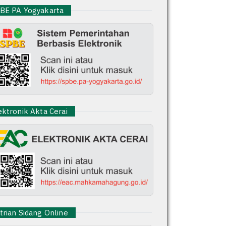
E PA Yogyakarta
ktronik Akta Cerai
rian Sidang Online