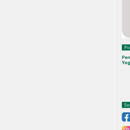
Pol
Pen
Yog
Sos