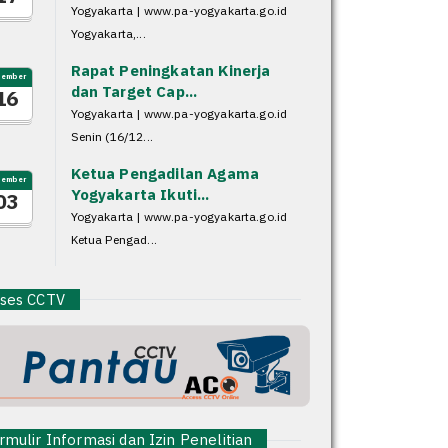
Yogyakarta | www.pa-yogyakarta.go.id
Yogyakarta,...
Rapat Peningkatan Kinerja
sember
dan Target Cap...
16
Yogyakarta | www.pa-yogyakarta.go.id
Senin (16/12...
Ketua Pengadilan Agama
sember
Yogyakarta Ikuti...
03
Yogyakarta | www.pa-yogyakarta.go.id
Ketua Pengad...
es CCTV
mulir Informasi dan Izin Penelitian