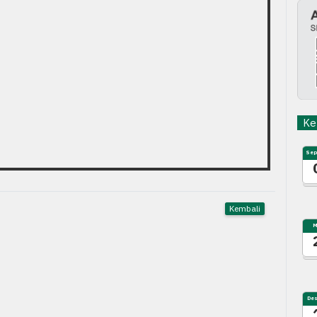
Keg
Sep
Kembali
M
De