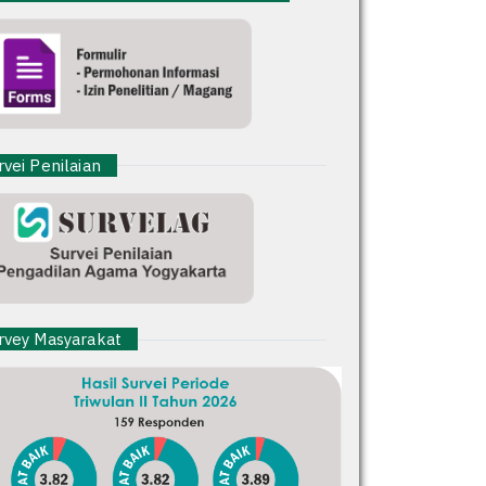
vei Penilaian
vey Masyarakat