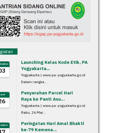
iatan
Launching Kelas Kode Etik, PA
tember
Yogyakarta...
03
Yogyakarta | www.pa-yogyakarta.go.id
Dalam rangka...
Penyerahan Parcel Hari
aret
Raya ke Panti Asu...
26
Yogyakarta | www.pa-yogyakarta.go.id
Rabu, 26 Mar...
Peringatan Hari Amal Bhakti
sember
ke-79 Kemena...
17