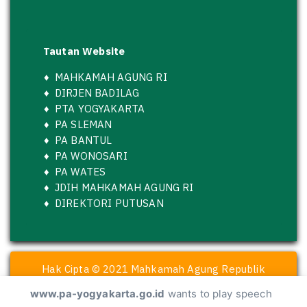
Tautan Website
♦
MAHKAMAH AGUNG RI
♦
DIRJEN BADILAG
♦
PTA YOGYAKARTA
♦
PA SLEMAN
♦
PA BANTUL
♦
PA WONOSARI
♦
PA WATES
♦
JDIH MAHKAMAH AGUNG RI
♦
DIREKTORI PUTUSAN
Hak Cipta © 2021 Mahkamah Agung Republik
Indonesia
www.pa-yogyakarta.go.id
wants to play speech
dikembangkan oleh Pengadilan Agama Yogyakarta