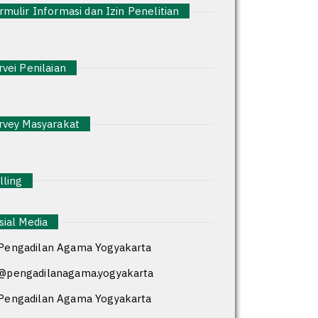
mulir Informasi dan Izin Penelitian
vei Penilaian
vey Masyarakat
ling
ial Media
Pengadilan Agama Yogyakarta
@pengadilanagama.yogyakarta
Pengadilan Agama Yogyakarta