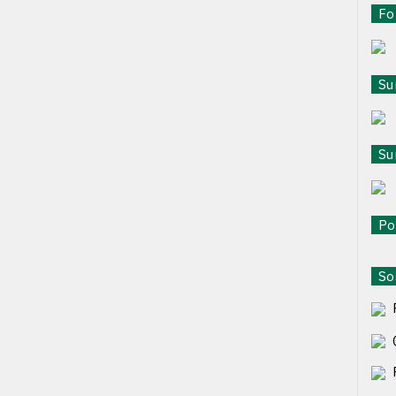
For
Sur
Sur
Pol
Sos