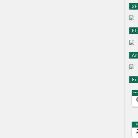
SPB
Ele
Ant
Keg
Sep
M