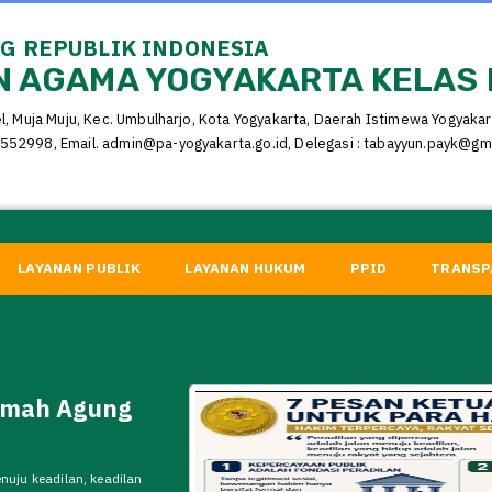
 REPUBLIK INDONESIA
 AGAMA YOGYAKARTA KELAS 
el, Muja Muju, Kec. Umbulharjo, Kota Yogyakarta, Daerah Istimewa Yogyaka
552998, Email. admin@pa-yogyakarta.go.id, Delegasi : tabayyun.payk@gm
LAYANAN PUBLIK
LAYANAN HUKUM
PPID
TRANSP
amah Agung
nuju keadilan, keadilan