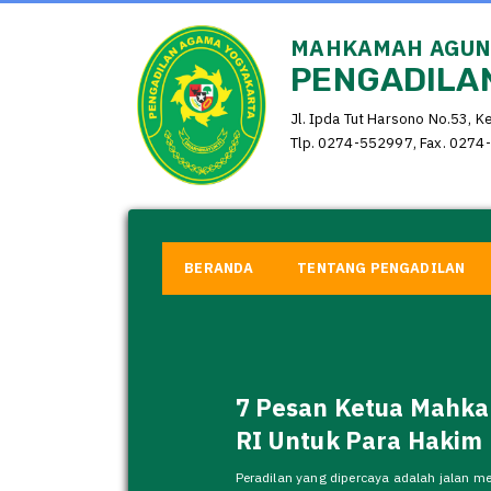
MAHKAMAH AGUNG
PENGADILAN
Jl. Ipda Tut Harsono No.53, K
Tlp. 0274-552997, Fax. 0274-
BERANDA
TENTANG PENGADILAN
7 Pesan Ketua Mahk
RI Untuk Para Hakim
Peradilan yang dipercaya adalah jalan me