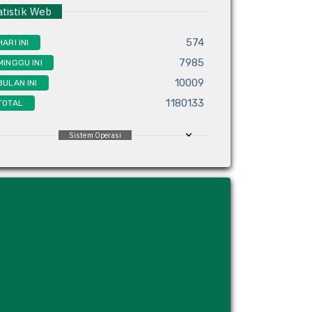
tistik Web
574
HARI INI
7985
MINGGU INI
10009
BULAN INI
1180133
TOTAL
Sistem Operasi