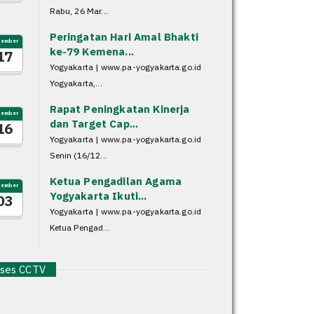
Rabu, 26 Mar...
Peringatan Hari Amal Bhakti
sember
ke-79 Kemena...
17
Yogyakarta | www.pa-yogyakarta.go.id
Yogyakarta,...
Rapat Peningkatan Kinerja
sember
dan Target Cap...
16
Yogyakarta | www.pa-yogyakarta.go.id
Senin (16/12...
Ketua Pengadilan Agama
sember
Yogyakarta Ikuti...
03
Yogyakarta | www.pa-yogyakarta.go.id
Ketua Pengad...
es CCTV