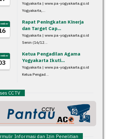
Yogyakarta | www.pa-yogyakarta.go.id
Yogyakarta,...
Rapat Peningkatan Kinerja
sember
dan Target Cap...
16
Yogyakarta | www.pa-yogyakarta.go.id
Senin (16/12...
Ketua Pengadilan Agama
sember
Yogyakarta Ikuti...
03
Yogyakarta | www.pa-yogyakarta.go.id
Ketua Pengad...
es CCTV
mulir Informasi dan Izin Penelitian