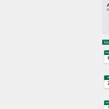
Keg
Sep
M
De