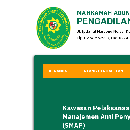
MAHKAMAH AGUNG
PENGADILAN
Jl. Ipda Tut Harsono No.53, K
Tlp. 0274-552997, Fax. 0274-
BERANDA
TENTANG PENGADILAN
H
M
In