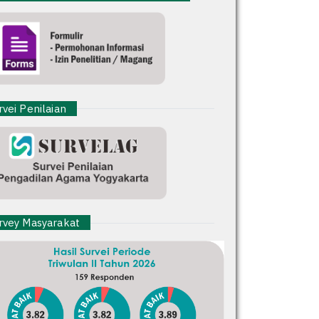
vei Penilaian
vey Masyarakat