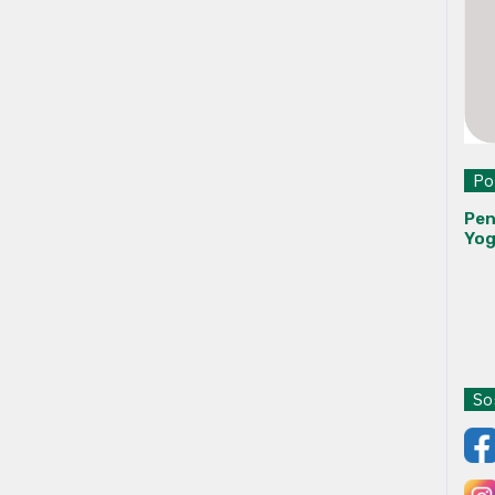
Pol
Pen
Yog
Sos