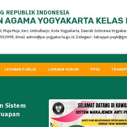
 REPUBLIK INDONESIA
 AGAMA YOGYAKARTA KELAS 
el, Muja Muju, Kec. Umbulharjo, Kota Yogyakarta, Daerah Istimewa Yogyaka
552998, Email. admin@pa-yogyakarta.go.id, Delegasi : tabayyun.payk@gm
LAYANAN PUBLIK
LAYANAN HUKUM
PPID
TRANSP
imbauan Yang Mulia Ketua
ahkamah Agung Republik
donesia, Prof. Dr. H. Sunarto,