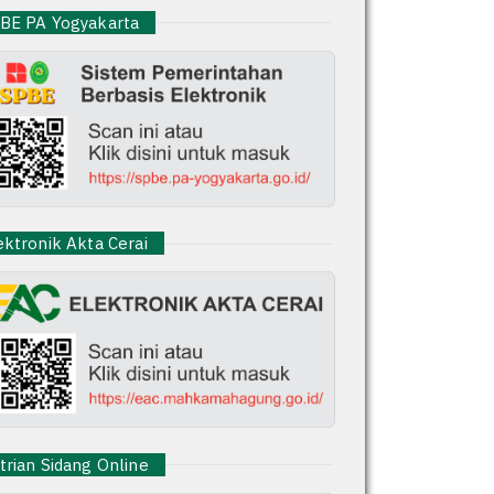
E PA Yogyakarta
ktronik Akta Cerai
rian Sidang Online