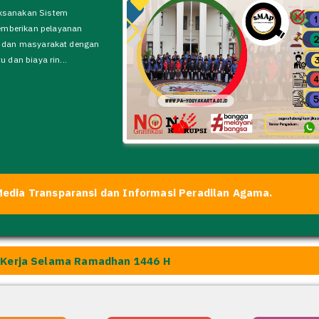
H., M.H,.
lengkapnya
nsparansi dan Informasi Peradilan Agama.
erja Selama Ramadhan 1446 H