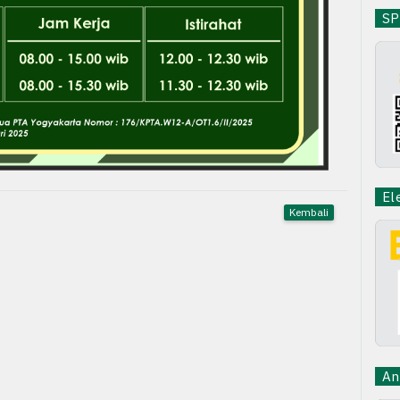
SPB
Ele
Kembali
Ant