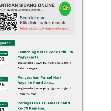
iatan
Launching Kelas Kode Etik, PA
tember
Yogyakarta...
03
Yogyakarta | www.pa-yogyakarta.go.id
Dalam rangka...
Penyerahan Parcel Hari
aret
Raya ke Panti Asu...
26
Yogyakarta | www.pa-yogyakarta.go.id
Rabu, 26 Mar...
Peringatan Hari Amal Bhakti
sember
ke-79 Kemena...
17