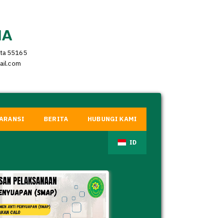
IA
rta 55165
ail.com
ARANSI
BERITA
HUBUNGI KAMI
ID