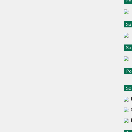
For
Sur
Sur
Pol
Sos