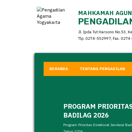
MAHKAMAH AGUNG
PENGADILAN
Jl. Ipda Tut Harsono No.53, K
Tlp. 0274-552997, Fax. 0274-
BERANDA
TENTANG PENGADILAN
PROGRAM PRIORITAS
BADILAG 2026
Program Prioritas Direktorat Jenderal B
Tahun 2026