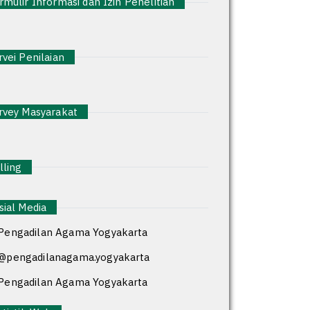
mulir Informasi dan Izin Penelitian
vei Penilaian
vey Masyarakat
ling
ial Media
Pengadilan Agama Yogyakarta
@pengadilanagama.yogyakarta
Pengadilan Agama Yogyakarta