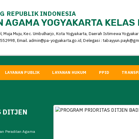
 REPUBLIK INDONESIA
 AGAMA YOGYAKARTA KELAS 
el, Muja Muju, Kec. Umbulharjo, Kota Yogyakarta, Daerah Istimewa Yogyaka
552998, Email. admin@pa-yogyakarta.go.id, Delegasi : tabayyun.payk@gm
LAYANAN PUBLIK
LAYANAN HUKUM
PPID
TRANSP
 DITJEN
adan Peradilan Agama