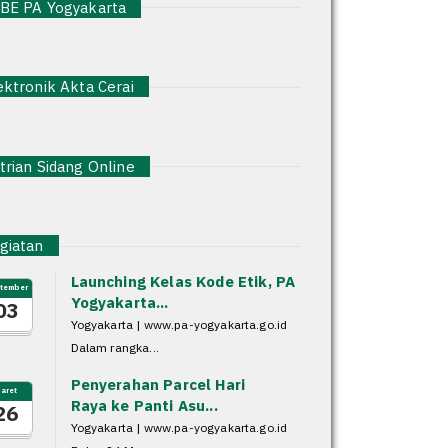
E PA Yogyakarta
ktronik Akta Cerai
rian Sidang Online
iatan
Launching Kelas Kode Etik, PA
tember
Yogyakarta...
03
Yogyakarta | www.pa-yogyakarta.go.id
Dalam rangka...
Penyerahan Parcel Hari
aret
Raya ke Panti Asu...
26
Yogyakarta | www.pa-yogyakarta.go.id