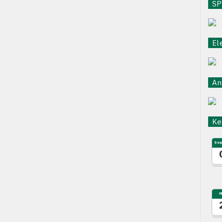
SPB
Ele
Ant
Keg
Sep
M