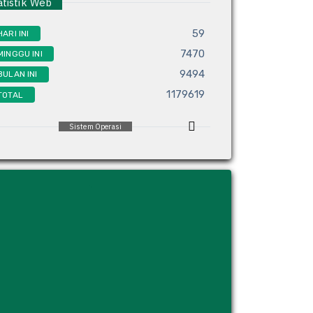
tistik Web
59
HARI INI
7470
MINGGU INI
9494
BULAN INI
1179619
TOTAL
Sistem Operasi