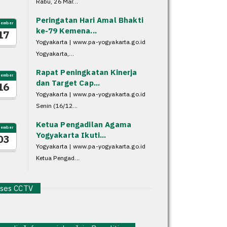
Rabu, 26 Mar...
Peringatan Hari Amal Bhakti
sember
ke-79 Kemena...
17
Yogyakarta | www.pa-yogyakarta.go.id
Yogyakarta,...
Rapat Peningkatan Kinerja
sember
dan Target Cap...
16
Yogyakarta | www.pa-yogyakarta.go.id
Senin (16/12...
Ketua Pengadilan Agama
sember
Yogyakarta Ikuti...
03
Yogyakarta | www.pa-yogyakarta.go.id
Ketua Pengad...
es CCTV