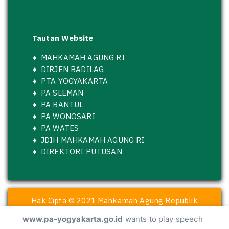
Tautan Website
♦
MAHKAMAH AGUNG RI
♦
DIRJEN BADILAG
♦
PTA YOGYAKARTA
♦
PA SLEMAN
♦
PA BANTUL
♦
PA WONOSARI
♦
PA WATES
♦
JDIH MAHKAMAH AGUNG RI
♦
DIREKTORI PUTUSAN
Hak Cipta © 2021 Mahkamah Agung Republik
Indonesia
www.pa-yogyakarta.go.id
wants to play speech
dikembangkan oleh Pengadilan Agama Yogyakarta