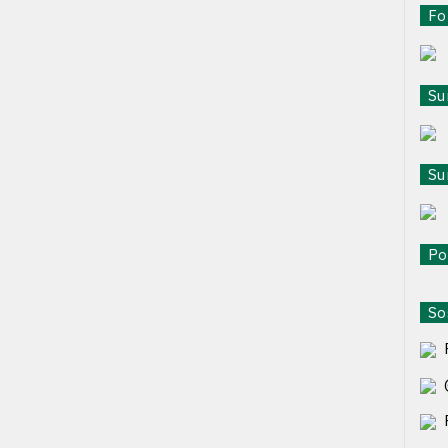
For
Sur
Sur
Pol
Sos