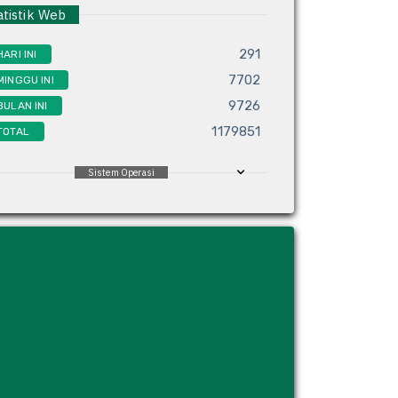
tistik Web
291
HARI INI
7702
MINGGU INI
9726
BULAN INI
1179851
TOTAL
Sistem Operasi