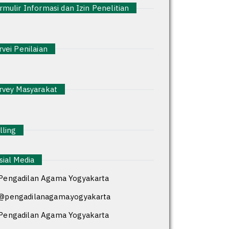
mulir Informasi dan Izin Penelitian
vei Penilaian
vey Masyarakat
ling
ial Media
Pengadilan Agama Yogyakarta
@pengadilanagama.yogyakarta
Pengadilan Agama Yogyakarta