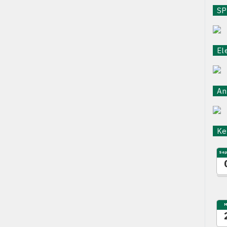
SPB
Ele
Ant
Keg
Sep
M