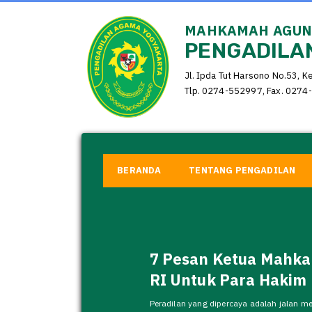
MAHKAMAH AGUNG
PENGADILAN
Jl. Ipda Tut Harsono No.53, K
Tlp. 0274-552997, Fax. 0274-
BERANDA
TENTANG PENGADILAN
PROGRAM PRIORITAS
BADILAG 2026
Program Prioritas Direktorat Jenderal B