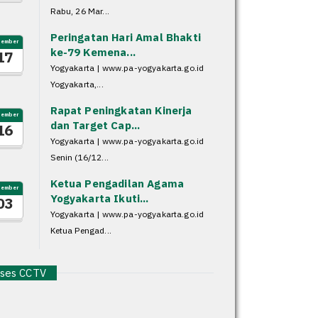
Rabu, 26 Mar...
Peringatan Hari Amal Bhakti
sember
ke-79 Kemena...
17
Yogyakarta | www.pa-yogyakarta.go.id
Yogyakarta,...
Rapat Peningkatan Kinerja
sember
dan Target Cap...
16
Yogyakarta | www.pa-yogyakarta.go.id
Senin (16/12...
Ketua Pengadilan Agama
sember
Yogyakarta Ikuti...
03
Yogyakarta | www.pa-yogyakarta.go.id
Ketua Pengad...
es CCTV