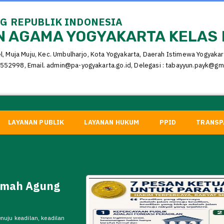
 REPUBLIK INDONESIA
 AGAMA YOGYAKARTA KELAS 
el, Muja Muju, Kec. Umbulharjo, Kota Yogyakarta, Daerah Istimewa Yogyaka
552998, Email. admin@pa-yogyakarta.go.id, Delegasi : tabayyun.payk@gm
LAYANAN PUBLIK
LAYANAN HUKUM
PPID
TRANSP
 DITJEN
adan Peradilan Agama