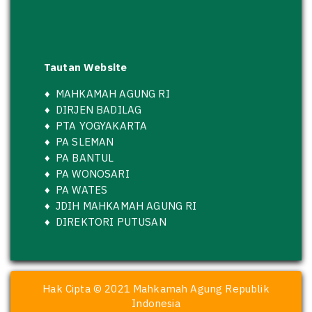
Tautan Website
♦
MAHKAMAH AGUNG RI
♦
DIRJEN BADILAG
♦
PTA YOGYAKARTA
♦
PA SLEMAN
♦
PA BANTUL
♦
PA WONOSARI
♦
PA WATES
♦
JDIH MAHKAMAH AGUNG RI
♦
DIREKTORI PUTUSAN
Hak Cipta © 2021 Mahkamah Agung Republik
Indonesia